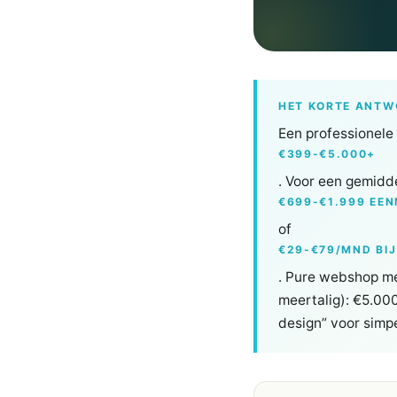
HET KORTE ANT
Een professionele
€399-€5.000+
. Voor een gemidd
€699-€1.999 EEN
of
€29-€79/MND BI
. Pure webshop me
meertalig): €5.000
design” voor simp