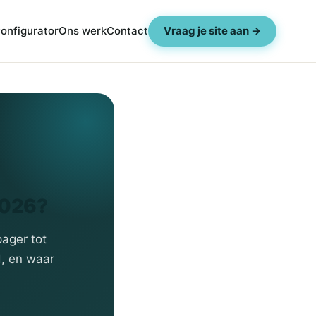
onfigurator
Ons werk
Contact
Vraag je site aan →
026?
pager tot
d, en waar