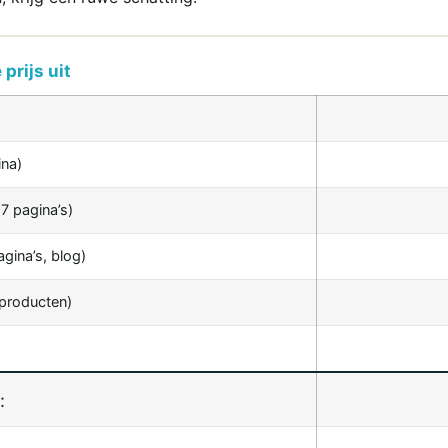
prijs uit
ina)
7 pagina’s)
gina’s, blog)
producten)
: