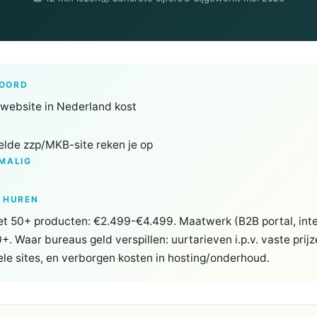
WOORD
 website in Nederland kost
elde zzp/MKB-site reken je op
MALIG
J HUREN
t 50+ producten: €2.499-€4.499. Maatwerk (B2B portal, inte
+. Waar bureaus geld verspillen: uurtarieven i.p.v. vaste prij
ele sites, en verborgen kosten in hosting/onderhoud.