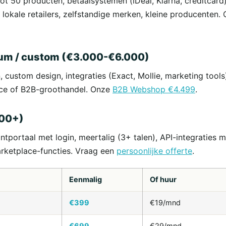
50 producten, betaalsystemen (iDeal, Klarna, creditcard),
lokale retailers, zelfstandige merken, kleine producenten.
m / custom (€3.000-€6.000)
custom design, integraties (Exact, Mollie, marketing tools
ce of B2B-groothandel. Onze
B2B Webshop €4.499
.
000+)
tportaal met login, meertalig (3+ talen), API-integraties 
rketplace-functies. Vraag een
persoonlijke offerte
.
Eenmalig
Of huur
€399
€19/mnd