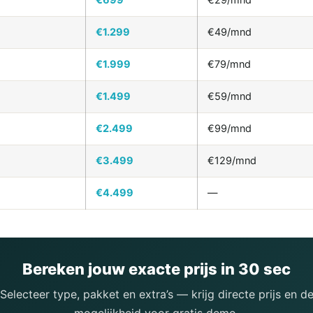
€699
€29/mnd
€1.299
€49/mnd
€1.999
€79/mnd
€1.499
€59/mnd
€2.499
€99/mnd
€3.499
€129/mnd
€4.499
—
Bereken jouw exacte prijs in 30 sec
Selecteer type, pakket en extra’s — krijg directe prijs en d