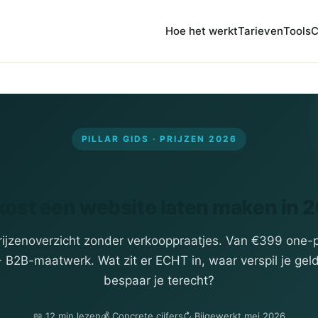
Hoe het werkt
Tarieven
Tools
C
PILLAR GIDS · PRIJZEN 2026
kost een website laten maken in
2
prijzenoverzicht zonder verkooppraatjes. Van €399 one-
B2B-maatwerk. Wat zit er ECHT in, waar verspil je gel
bespaar je terecht?
📖 12 min lezen
💰 Concrete cijfers
↻ Bijgewerkt mei 2026