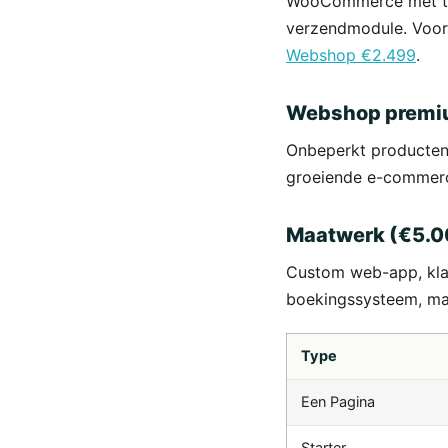
WooCommerce met tot 
verzendmodule. Voor 
Webshop €2.499
.
Webshop premiu
Onbeperkt producten, 
groeiende e-commer
Maatwerk (€5.
Custom web-app, klan
boekingssysteem, ma
Type
Een Pagina