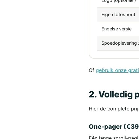
Logo (optioneel)
Eigen fotoshoot
Engelse versie
Spoedoplevering
Of
gebruik onze grati
2. Volledig
Hier de complete prij
One-pager (€3
Eén lange scroll-pagin