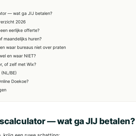
lator — wat ga JIJ betalen?
verzicht 2026
 een eerlijke offerte?
f maandelijks huren?
en waar bureaus niet over praten
wel en waar NIET?
r, of zelf met Wix?
o (NL/BE)
 Online Doekoe?
gen
ijscalculator — wat ga JIJ betalen?
 krijg een ruwe schatting: