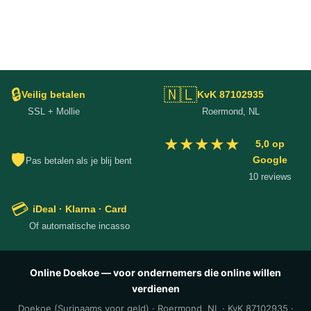
🔒
🇳🇱
Veilig betalen
KvK 87102935
SSL + Mollie
Roermond, NL
★★★★★
5,0 op
🛡
Google
Pas betalen als je blij bent
10 reviews
💳
iDeal · Klarna · Card
Of automatische incasso
Online Doekoe — voor ondernemers die online willen
verdienen
Doekoe (Surinaams voor geld) · Roermond, NL · KvK 87102935 ·