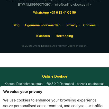
BTW NL869160710B01 · info@online-doekoe.nl ·
WhatsApp +31 6 13 41 05 59
Blog
Algemene voorwaarden
·
Privacy
·
Cookies
·
Klachten
·
Herroeping
© 2026 Online Doekoe. Alle rechten voorbehouden.
Online Doekoe
Kasteel Daelenbroeckstraat · 6043 XR Roermond
·
bezoek op afspraak
KvK
87102935
|
|
We value your privacy
WhatsApp +31 6 1341 0559
nafi@online-doekoe.nl
We use cookies to enhance your browsing experience,
·
·
·
serve personalised ads or content, and analyse our traffic.
Privacy
Voorwaarden
Cookies
Contact