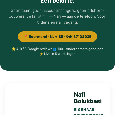
Eén belofte.
Geen team, geen accountmanagers, geen offshore-
bouwers. Je krijgt mij — Nafi — aan de telefoon. Voor,
tijdens en ná livegang.
📍 Roermond · NL + BE · KvK 87102935
⭐ 4,9 / 5 Google reviews
👥 100+ ondernemers geholpen
⚡ Live in 5 werkdagen
Nafi
Bolukbasi
EIGENAAR ·