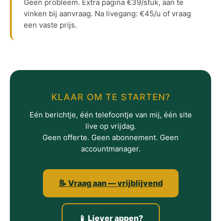
Geen probleem. Extra pagina €39/stuk, aan te
vinken bij aanvraag. Na livegang: €45/u of vraag
een vaste prijs.
KLAAR OM TE STARTEN?
Eén berichtje, één telefoontje van mij, één site
live op vrijdag.
Geen offerte. Geen abonnement. Geen
accountmanager.
📝 Vraag aan — vrijblijvend
📱 Liever appen?