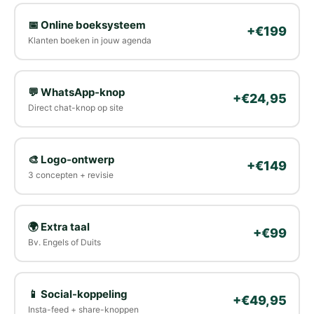
📅 Online boeksysteem
+€199
Klanten boeken in jouw agenda
💬 WhatsApp-knop
+€24,95
Direct chat-knop op site
🎨 Logo-ontwerp
+€149
3 concepten + revisie
🌍 Extra taal
+€99
Bv. Engels of Duits
📱 Social-koppeling
+€49,95
Insta-feed + share-knoppen