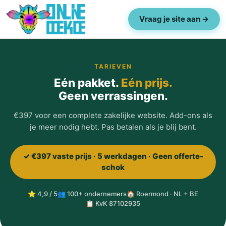
Vraag je site aan →
TARIEVEN
Eén pakket.
Eén prijs.
Geen verrassingen.
€397 voor een complete zakelijke website. Add-ons als
je meer nodig hebt. Pas betalen als je blij bent.
✓ €397 vaste prijs · 5 werkdagen · Geen offerte-
schok
⭐ 4,9 / 5
👥 100+ ondernemers
🏠 Roermond · NL + BE
📋 KvK 87102935