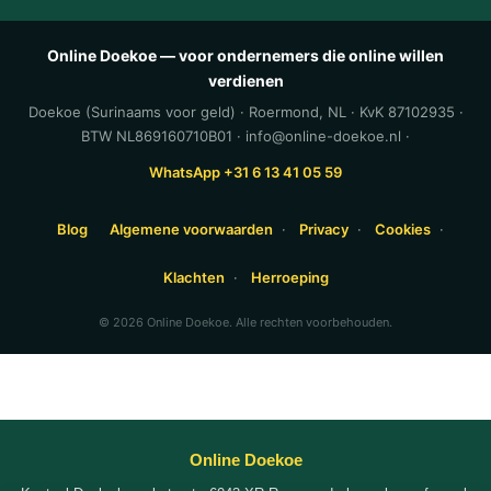
Online Doekoe — voor ondernemers die online willen
verdienen
Doekoe (Surinaams voor geld) · Roermond, NL · KvK 87102935 ·
BTW NL869160710B01 · info@online-doekoe.nl ·
WhatsApp +31 6 13 41 05 59
Blog
Algemene voorwaarden
·
Privacy
·
Cookies
·
Klachten
·
Herroeping
© 2026 Online Doekoe. Alle rechten voorbehouden.
Online Doekoe