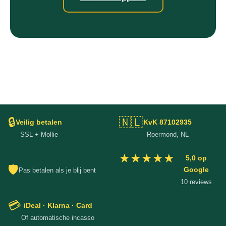
🔒
🇳🇱
Veilig betalen
KvK 87102935
SSL + Mollie
Roermond, NL
★★★★★
5,0 op
🛡
Google
Pas betalen als je blij bent
10 reviews
💳
iDeal · Klarna · Card
Of automatische incasso