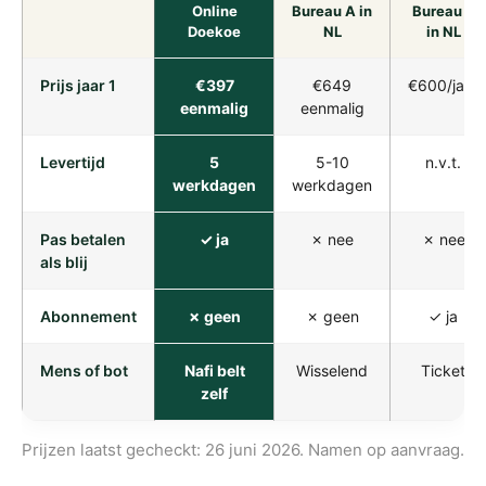
Online
Bureau A in
Bureau B
Doekoe
NL
in NL
Prijs jaar 1
€397
€649
€600/jaar
eenmalig
eenmalig
Levertijd
5
5-10
n.v.t.
werkdagen
werkdagen
Pas betalen
✓ ja
✗ nee
✗ nee
als blij
Abonnement
✗ geen
✗ geen
✓ ja
Mens of bot
Nafi belt
Wisselend
Ticket
zelf
Prijzen laatst gecheckt: 26 juni 2026. Namen op aanvraag.