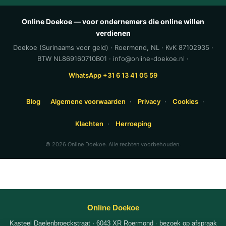
Online Doekoe — voor ondernemers die online willen
verdienen
Doekoe (Surinaams voor geld) · Roermond, NL · KvK 87102935 ·
BTW NL869160710B01 · info@online-doekoe.nl ·
WhatsApp +31 6 13 41 05 59
Blog
Algemene voorwaarden
·
Privacy
·
Cookies
·
Klachten
·
Herroeping
© 2026 Online Doekoe. Alle rechten voorbehouden.
Online Doekoe
Kasteel Daelenbroeckstraat · 6043 XR Roermond
·
bezoek op afspraak