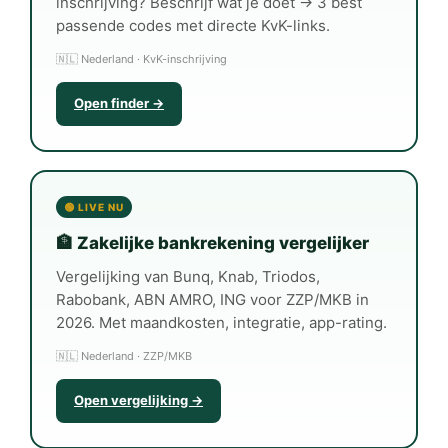
inschrijving? Beschrijf wat je doet → 3 best
passende codes met directe KvK-links.
🇳🇱 Nederland · KvK-inschrijving
Open finder →
🟢 LIVE NU
🏦 Zakelijke bankrekening vergelijker
Vergelijking van Bunq, Knab, Triodos,
Rabobank, ABN AMRO, ING voor ZZP/MKB in
2026. Met maandkosten, integratie, app-rating.
🇳🇱 Nederland · ZZP/MKB
Open vergelijking →