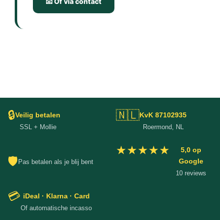
📧 Of via contact
🔒
🇳🇱
Veilig betalen
KvK 87102935
SSL + Mollie
Roermond, NL
★★★★★
5,0 op
🛡
Google
Pas betalen als je blij bent
10 reviews
💳
iDeal · Klarna · Card
Of automatische incasso