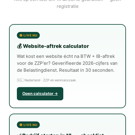
registratie
🟢 LIVE NU
💰 Website-aftrek calculator
Wat kost een website écht na BTW + IB-aftrek
voor de ZZP'er? Geverifieerde 2026-cijfers van
de Belastingdienst. Resultaat in 30 seconden.
🇳🇱 Nederland · ZZP en eenmanszaak
Open calculator →
🟢 LIVE NU