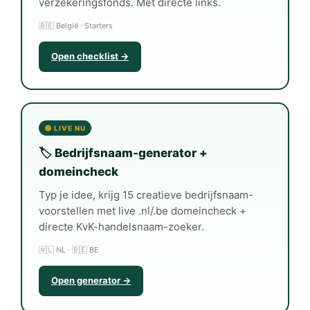
verzekeringsfonds. Met directe links.
🇧🇪 België · Starters
Open checklist →
🟢 LIVE NU
🏷️ Bedrijfsnaam-generator +
domeincheck
Typ je idee, krijg 15 creatieve bedrijfsnaam-
voorstellen met live .nl/.be domeincheck +
directe KvK-handelsnaam-zoeker.
🇳🇱 NL · 🇧🇪 BE
Open generator →