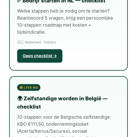
✅ Bedrijf starten in NL — checklist
Welke stappen heb je nodig om te starten?
Beantwoord 5 vragen, krijg een persoonlijke
10-stappen roadmap met kosten +
tijdsindicatie.
🇳🇱 Nederland · Starters
Open checklist →
🟢 LIVE NU
🌍 Zelfstandige worden in België —
checklist
10-stappen voor de Belgische zelfstandige:
KBO €111,50, ondernemingsloket
(Acerta/Xerius/Securex), sociaal