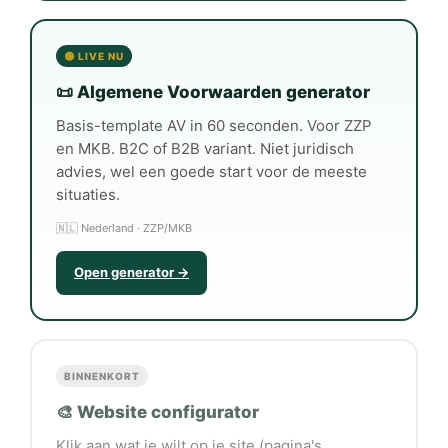
🟢 LIVE NU
📜 Algemene Voorwaarden generator
Basis-template AV in 60 seconden. Voor ZZP
en MKB. B2C of B2B variant. Niet juridisch
advies, wel een goede start voor de meeste
situaties.
🇳🇱 Nederland · ZZP/MKB
Open generator →
BINNENKORT
🎨 Website configurator
Klik aan wat je wilt op je site (pagina's,