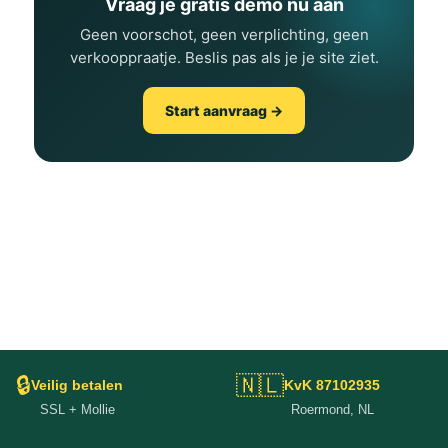
Vraag je gratis demo nu aan
Geen voorschot, geen verplichting, geen
verkooppraatje. Beslis pas als je je site ziet.
Start aanvraag →
🔒
🇳🇱
Veilig betalen
KvK 87102935
SSL + Mollie
Roermond, NL