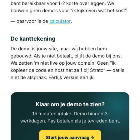
bent bereikbaar voor 1-2 korte overleggen. We
bouwen geen demo’s voor “ik kijk even wat het kost”
— daarvoor is de
calculator
.
De kanttekening
De demo is jouw site, maar wij hebben hem
gebouwd. Als je niet betaalt, blijft de demo bij ons.
We zetten ‘m niet live op jouw domein. Geen “ik
kopieer de code en host het zelf bij Strato” — dat is
niet de afspraak. Eerlijk versus eerlijk.
Klaar om je demo te zien?
15 minuten intake. Demo binnen 3
werkdagen. Pas betalen als je tevreden bent.
Start jouw aanvraag →