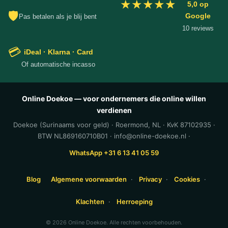
★★★★★
5,0 op
🛡
Google
Pas betalen als je blij bent
10 reviews
💳
iDeal · Klarna · Card
Of automatische incasso
Online Doekoe — voor ondernemers die online willen
verdienen
Doekoe (Surinaams voor geld) · Roermond, NL · KvK 87102935 ·
BTW NL869160710B01 · info@online-doekoe.nl ·
WhatsApp +31 6 13 41 05 59
Blog
Algemene voorwaarden
·
Privacy
·
Cookies
·
Klachten
·
Herroeping
© 2026 Online Doekoe. Alle rechten voorbehouden.