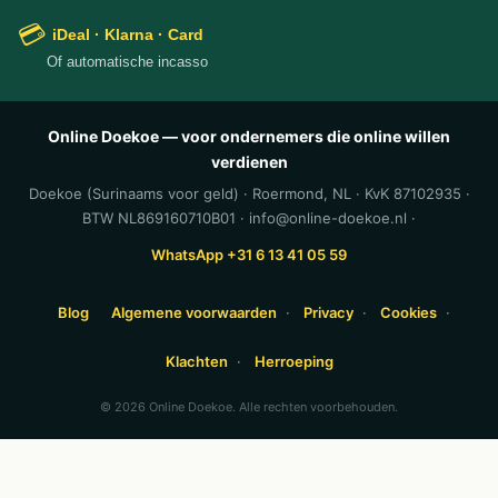
💳
iDeal · Klarna · Card
Of automatische incasso
Online Doekoe — voor ondernemers die online willen
verdienen
Doekoe (Surinaams voor geld) · Roermond, NL · KvK 87102935 ·
BTW NL869160710B01 · info@online-doekoe.nl ·
WhatsApp +31 6 13 41 05 59
Blog
Algemene voorwaarden
·
Privacy
·
Cookies
·
Klachten
·
Herroeping
© 2026 Online Doekoe. Alle rechten voorbehouden.