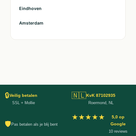
Eindhoven
Amsterdam
🔒
🇳🇱
Veilig betalen
KvK 87102935
SSL + Mollie
Roermond, NL
★★★★★
5,0 op
🛡
Google
Pas betalen als je blij bent
10 reviews