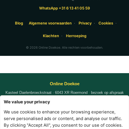
WhatsApp +31 6 13 41 05 59
Blog
Algemene voorwaarden
·
Privacy
·
Cookies
·
Klachten
·
Herroeping
© 2026 Online Doekoe. Alle rechten voorbehouden.
Online Doekoe
Kasteel Daelenbroeckstraat · 6043 XR Roermond
·
bezoek op afspraak
KvK
87102935
|
|
We value your privacy
WhatsApp +31 6 1341 0559
nafi@online-doekoe.nl
We use cookies to enhance your browsing experience,
·
·
·
serve personalised ads or content, and analyse our traffic.
Privacy
Voorwaarden
Cookies
Contact
By clicking "Accept All", you consent to our use of cookies.