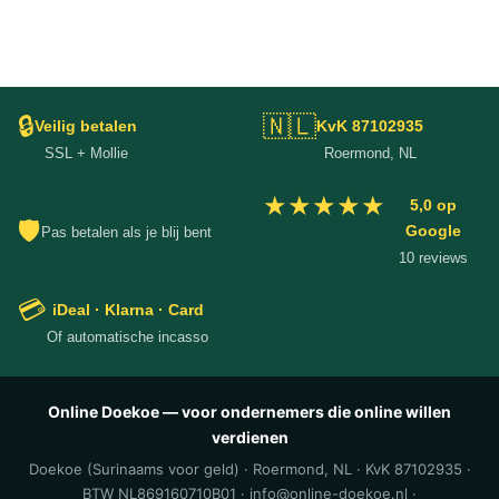
🔒
🇳🇱
Veilig betalen
KvK 87102935
SSL + Mollie
Roermond, NL
★★★★★
5,0 op
🛡
Google
Pas betalen als je blij bent
10 reviews
💳
iDeal · Klarna · Card
Of automatische incasso
Online Doekoe — voor ondernemers die online willen
verdienen
Doekoe (Surinaams voor geld) · Roermond, NL · KvK 87102935 ·
BTW NL869160710B01 · info@online-doekoe.nl ·