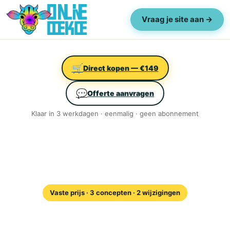
Vraag je site aan →
🛒
Direct kopen — €149
💬
Offerte aanvragen
Klaar in 3 werkdagen · eenmalig · geen abonnement
Vaste prijs · 3 concepten · 2 wijzigingen