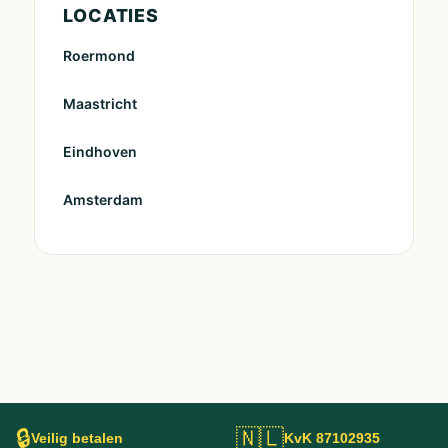
LOCATIES
Roermond
Maastricht
Eindhoven
Amsterdam
🔒
🇳🇱
Veilig betalen
KvK 87102935