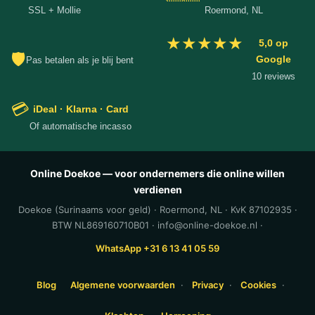
SSL + Mollie
Roermond, NL
★★★★★
5,0 op
🛡
Google
Pas betalen als je blij bent
10 reviews
💳
iDeal · Klarna · Card
Of automatische incasso
Online Doekoe — voor ondernemers die online willen
verdienen
Doekoe (Surinaams voor geld) · Roermond, NL · KvK 87102935 ·
BTW NL869160710B01 · info@online-doekoe.nl ·
WhatsApp +31 6 13 41 05 59
Blog
Algemene voorwaarden
·
Privacy
·
Cookies
·