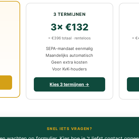
3 TERMIJNEN
3× €132
= €396 totaal · renteloos
= €
SEPA-mandaat eenmalig
Maandelijks automatisch
Geen extra kosten
Voor KvK-houders
Kies 3 termijnen →
SNEL IETS VRAGEN?
en wachten op formulier. Kies hoe je 't liefst contact opnee