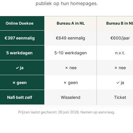
publiek op hun homepages.
Online Doekoe
Bureau A in NL
Bureau B in N
€397 eenmalig
€649 eenmalig
€600/jaar
5 werkdagen
5-10 werkdagen
n.v.t.
✓ ja
✗ nee
✗ nee
✗ geen
✗ geen
✓ ja
Nafi belt zelf
Wisselend
Ticket
Prijzen laatst gecheckt: 26 juni 2026. Namen op aanvraag.