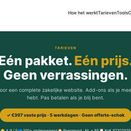
Hoe het werkt
Tarieven
Tools
C
TARIEVEN
Eén pakket.
Eén prijs
Geen verrassingen.
oor een complete zakelijke website. Add-ons als je mee
hebt. Pas betalen als je blij bent.
✓ €397 vaste prijs · 5 werkdagen · Geen offerte-schok
⭐ 4,9 / 5
👥 100+ ondernemers
🏠 Roermond · NL + BE
📋 KvK 87102935