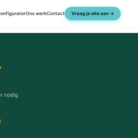
onfigurator
Ons werk
Contact
Vraag je site aan →
.
r nodig