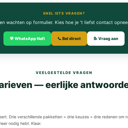
SNEL IETS VRAGEN?
en wachten op formulier. Kies hoe je 't liefst contact opnee
💬 WhatsApp Nafi
📞 Bel direct
📝 Vraag aan
VEELGESTELDE VRAGEN
arieven — eerlijke antwoord
ert. Drie verschillende pakketten = drie keuzes = drie redenen om ni
eer nodig hebt. Klaar.