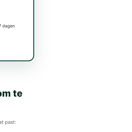
 7 dagen
om te
at past: