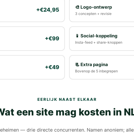
🎨 Logo-ontwerp
+€24,95
3 concepten + revisie
📱 Social-koppeling
+€99
Insta-feed + share-knoppen
📃 Extra pagina
+€49
Bovenop de 5 inbegrepen
EERLIJK NAAST ELKAAR
at een site mag kosten in N
eheimen — drie directe concurrenten. Namen anoniem; alle 