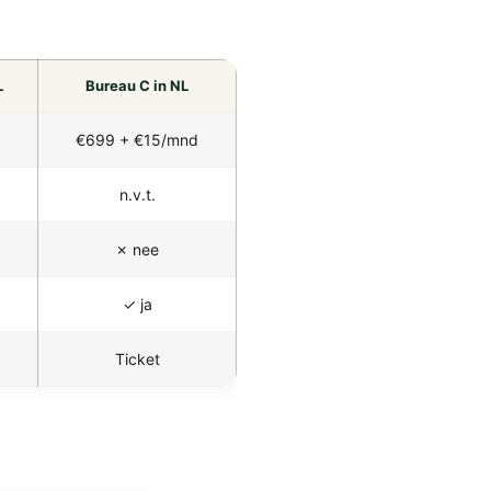
L
Bureau C in NL
€699 + €15/mnd
n.v.t.
✗ nee
✓ ja
Ticket