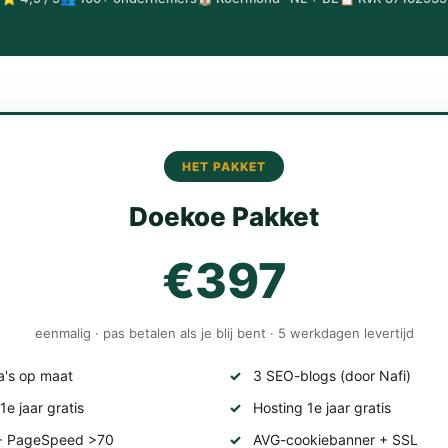
HET PAKKET
Doekoe Pakket
€397
eenmalig · pas betalen als je blij bent · 5 werkdagen levertijd
a's op maat
3 SEO-blogs (door Nafi)
e jaar gratis
Hosting 1e jaar gratis
 + PageSpeed >70
AVG-cookiebanner + SSL