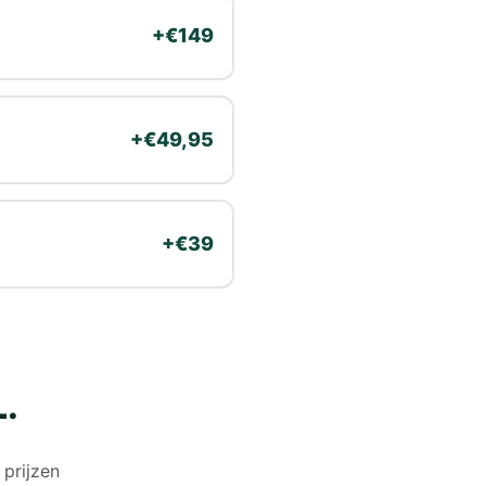
+€149
+€49,95
+€39
L.
prijzen