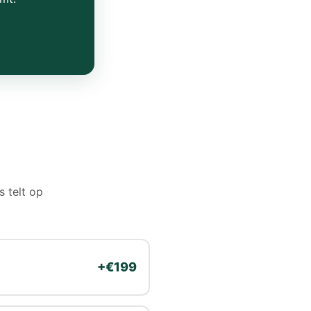
s telt op
+€199