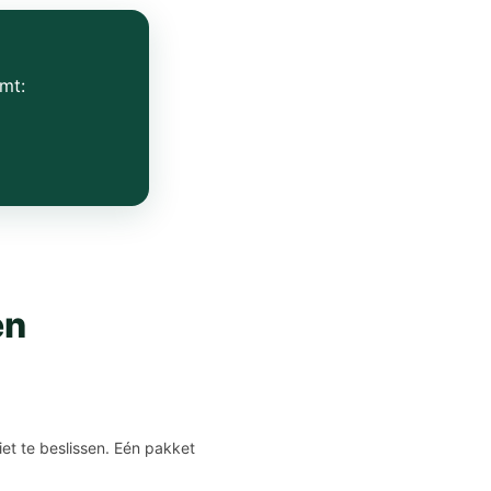
mt:
en
et te beslissen. Eén pakket