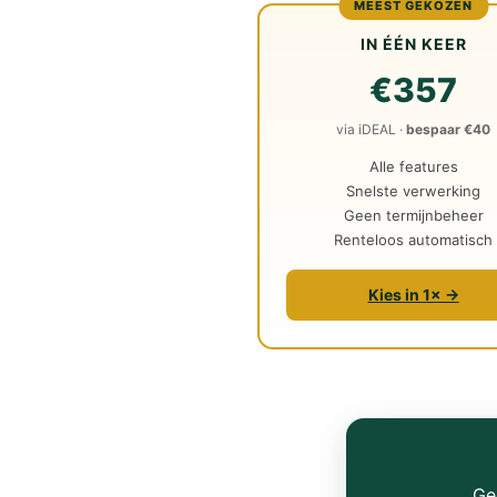
MEEST GEKOZEN
IN ÉÉN KEER
€357
via iDEAL ·
bespaar €40
Alle features
Snelste verwerking
Geen termijnbeheer
Renteloos automatisch
Kies in 1× →
Ge