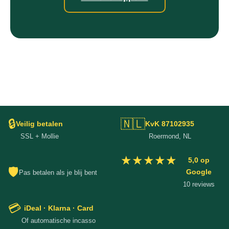
🔒
🇳🇱
Veilig betalen
KvK 87102935
SSL + Mollie
Roermond, NL
★★★★★
5,0 op
🛡
Google
Pas betalen als je blij bent
10 reviews
💳
iDeal · Klarna · Card
Of automatische incasso