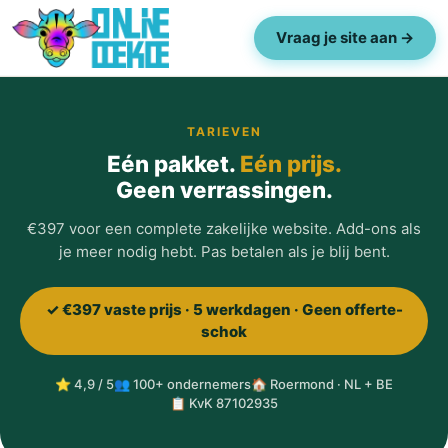
Vraag je site aan →
TARIEVEN
Eén pakket.
Eén prijs.
Geen verrassingen.
€397 voor een complete zakelijke website. Add-ons als
je meer nodig hebt. Pas betalen als je blij bent.
✓ €397 vaste prijs · 5 werkdagen · Geen offerte-
schok
⭐ 4,9 / 5
👥 100+ ondernemers
🏠 Roermond · NL + BE
📋 KvK 87102935