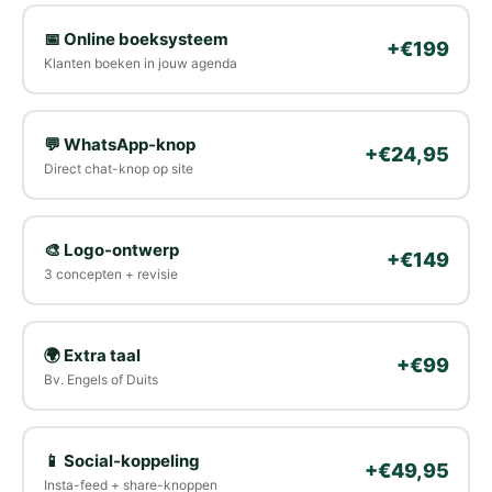
📅 Online boeksysteem
+€199
Klanten boeken in jouw agenda
💬 WhatsApp-knop
+€24,95
Direct chat-knop op site
🎨 Logo-ontwerp
+€149
3 concepten + revisie
🌍 Extra taal
+€99
Bv. Engels of Duits
📱 Social-koppeling
+€49,95
Insta-feed + share-knoppen