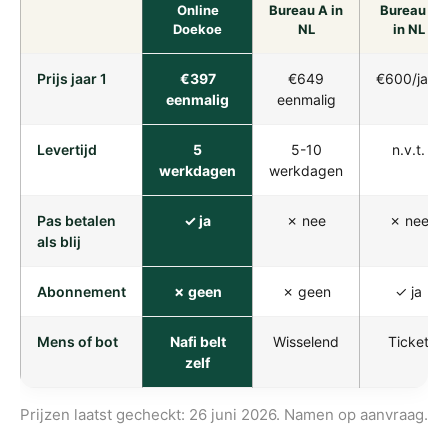
Online
Bureau A in
Bureau B
Doekoe
NL
in NL
Prijs jaar 1
€397
€649
€600/jaar
eenmalig
eenmalig
Levertijd
5
5-10
n.v.t.
werkdagen
werkdagen
Pas betalen
✓ ja
✗ nee
✗ nee
als blij
Abonnement
✗ geen
✗ geen
✓ ja
Mens of bot
Nafi belt
Wisselend
Ticket
zelf
Prijzen laatst gecheckt: 26 juni 2026. Namen op aanvraag.