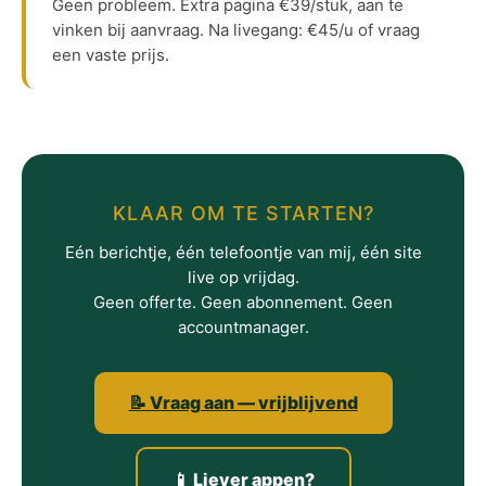
Geen probleem. Extra pagina €39/stuk, aan te
vinken bij aanvraag. Na livegang: €45/u of vraag
een vaste prijs.
KLAAR OM TE STARTEN?
Eén berichtje, één telefoontje van mij, één site
live op vrijdag.
Geen offerte. Geen abonnement. Geen
accountmanager.
📝 Vraag aan — vrijblijvend
📱 Liever appen?