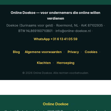
Online Doekoe — voor ondernemers die online willen
verdienen
Doekoe (Surinaams voor geld) · Roermond, NL · KvK 87102935 ·
BTW NL869160710B01 · info@online-doekoe.nl ·
WhatsApp +31 6 13 41 05 59
Blog
Algemene voorwaarden
·
Privacy
·
Cookies
·
Klachten
·
Herroeping
© 2026 Online Doekoe. Alle rechten voorbehouden.
Online Doekoe