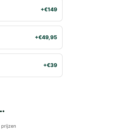
+€149
+€49,95
+€39
L.
prijzen