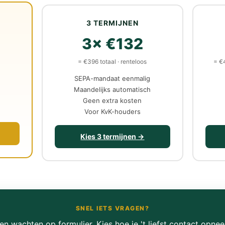
3 TERMIJNEN
3× €132
= €396 totaal · renteloos
= €
SEPA-mandaat eenmalig
Maandelijks automatisch
Geen extra kosten
Voor KvK-houders
Kies 3 termijnen →
SNEL IETS VRAGEN?
en wachten op formulier. Kies hoe je 't liefst contact opnee