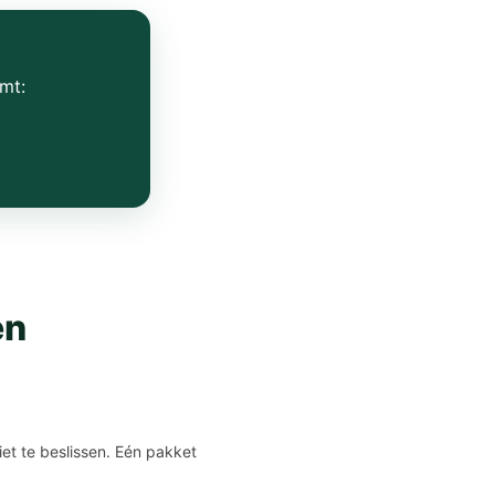
mt:
en
et te beslissen. Eén pakket