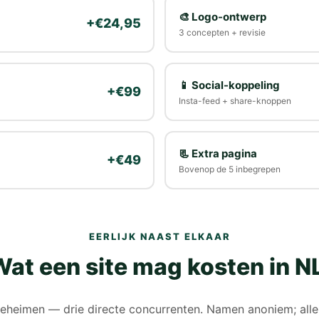
🎨 Logo-ontwerp
+€24,95
3 concepten + revisie
📱 Social-koppeling
+€99
Insta-feed + share-knoppen
📃 Extra pagina
+€49
Bovenop de 5 inbegrepen
EERLIJK NAAST ELKAAR
at een site mag kosten in N
eheimen — drie directe concurrenten. Namen anoniem; alle 