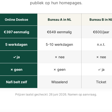
publiek op hun homepages.
Online Doekoe
Bureau A in NL
Bureau B in N
€397 eenmalig
€649 eenmalig
€600/jaar
5 werkdagen
5-10 werkdagen
n.v.t.
✓ ja
✗ nee
✗ nee
✗ geen
✗ geen
✓ ja
Nafi belt zelf
Wisselend
Ticket
Prijzen laatst gecheckt: 26 juni 2026. Namen op aanvraag.