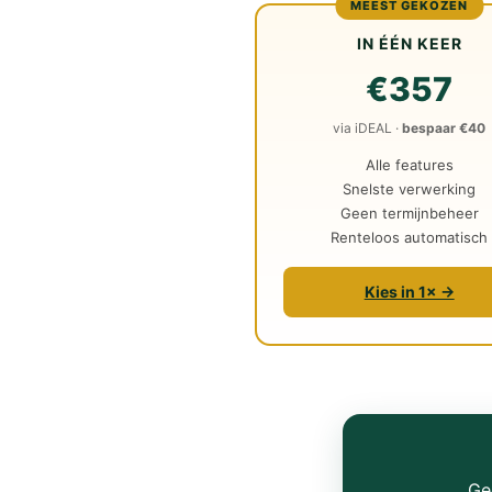
MEEST GEKOZEN
IN ÉÉN KEER
€357
via iDEAL ·
bespaar €40
Alle features
Snelste verwerking
Geen termijnbeheer
Renteloos automatisch
Kies in 1× →
Ge