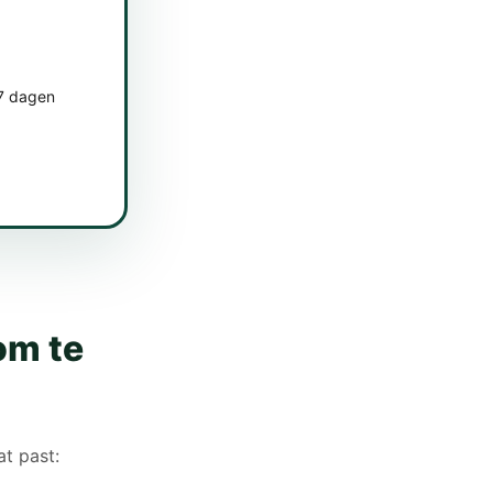
 7 dagen
om te
at past: