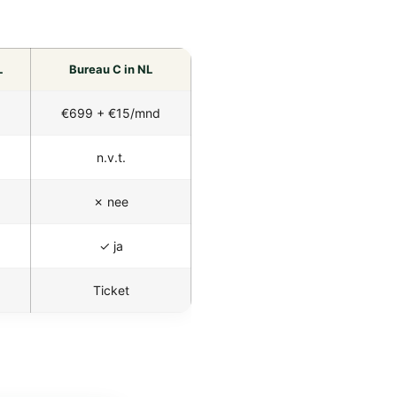
L
Bureau C in NL
€699 + €15/mnd
n.v.t.
✗ nee
✓ ja
Ticket