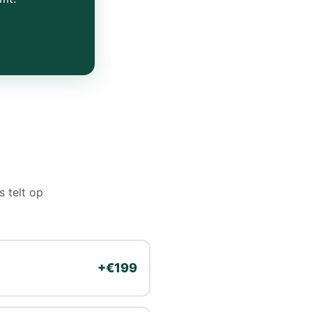
s telt op
+€199