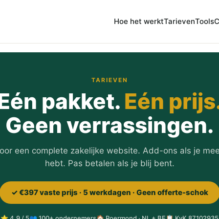
Hoe het werkt
Tarieven
Tools
C
TARIEVEN
Eén pakket.
Eén prijs
Geen verrassingen.
oor een complete zakelijke website. Add-ons als je mee
hebt. Pas betalen als je blij bent.
✓ €397 vaste prijs · 5 werkdagen · Geen offerte-schok
⭐ 4,9 / 5
👥 100+ ondernemers
🏠 Roermond · NL + BE
📋 KvK 87102935