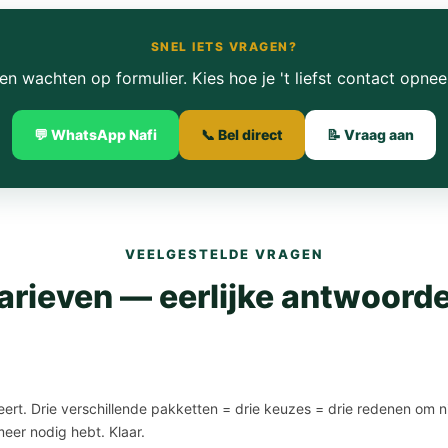
SNEL IETS VRAGEN?
en wachten op formulier. Kies hoe je 't liefst contact opnee
💬 WhatsApp Nafi
📞 Bel direct
📝 Vraag aan
VEELGESTELDE VRAGEN
arieven — eerlijke antwoord
ert. Drie verschillende pakketten = drie keuzes = drie redenen om ni
eer nodig hebt. Klaar.