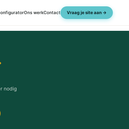
onfigurator
Ons werk
Contact
Vraag je site aan →
.
r nodig