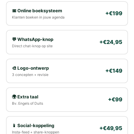
📅 Online boeksysteem
+€199
Klanten boeken in jouw agenda
💬 WhatsApp-knop
+€24,95
Direct chat-knop op site
🎨 Logo-ontwerp
+€149
3 concepten + revisie
🌍 Extra taal
+€99
Bv. Engels of Duits
📱 Social-koppeling
+€49,95
Insta-feed + share-knoppen