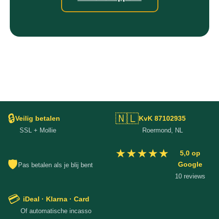
🔒
🇳🇱
Veilig betalen
KvK 87102935
SSL + Mollie
Roermond, NL
★★★★★
5,0 op
🛡
Google
Pas betalen als je blij bent
10 reviews
💳
iDeal · Klarna · Card
Of automatische incasso