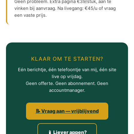
Geen probleem. Extra pagina €39/stuk, aan te
vinken bij aanvraag. Na livegang: €45/u of vraag
een vaste prijs.
KLAAR OM TE STARTEN?
Eén berichtje, één telefoontje van mij, één site
live op vrijdag.
Geen offerte. Geen abonnement. Geen
accountmanager.
📝 Vraag aan — vrijblijvend
📱 Liever appen?