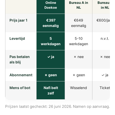
Online
Bureau A in
Bureau B
Doekoe
NL
in NL
Prijs jaar 1
€397
€649
€600/jaar
eenmalig
eenmalig
Levertijd
5
5-10
n.v.t.
werkdagen
werkdagen
Pas betalen
✓ ja
✗ nee
✗ nee
als blij
Abonnement
✗ geen
✗ geen
✓ ja
Mens of bot
Nafi belt
Wisselend
Ticket
zelf
Prijzen laatst gecheckt: 26 juni 2026. Namen op aanvraag.