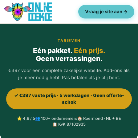
Vraag je site aan →
TARIEVEN
Eén pakket.
Eén prijs.
Geen verrassingen.
€397 voor een complete zakelijke website. Add-ons als
je meer nodig hebt. Pas betalen als je blij bent.
✓ €397 vaste prijs · 5 werkdagen · Geen offerte-
schok
⭐ 4,9 / 5
👥 100+ ondernemers
🏠 Roermond · NL + BE
📋 KvK 87102935