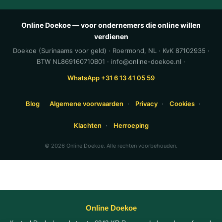
Online Doekoe — voor ondernemers die online willen
verdienen
Doekoe (Surinaams voor geld) · Roermond, NL · KvK 87102935 ·
BTW NL869160710B01 · info@online-doekoe.nl ·
WhatsApp +31 6 13 41 05 59
Blog
Algemene voorwaarden
·
Privacy
·
Cookies
·
Klachten
·
Herroeping
© 2026 Online Doekoe. Alle rechten voorbehouden.
Online Doekoe