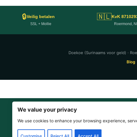
🔒
🇳🇱
Veilig betalen
KvK 871029
SSL + Mollie
Roermond, N
Doekoe (Surinaams voor geld) · Ro
Blog
We value your privacy
We use cookies to enhance your browsing experience, serve p
Customise
Reject All
Accept All