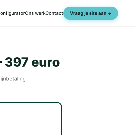
onfigurator
Ons werk
Contact
Vraag je site aan →
– 397 euro
ijnbetaling