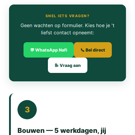
SNEL IETS VRAGEN?
Geen wachten op formulier. Kies hoe je 't
liefst contact opneemt:
💬 WhatsApp Nafi
📞 Bel direct
📝 Vraag aan
3
Bouwen — 5 werkdagen, jij