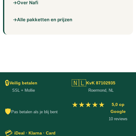
→
Over Nafi
→
Alle pakketten en prijzen
🔒
🇳🇱
Veilig betalen
KvK 87102935
SSL + Mollie
Roermond, NL
★★★★★
5,0 op
🛡
Google
Pas betalen als je blij bent
10 reviews
💳
iDeal · Klarna · Card