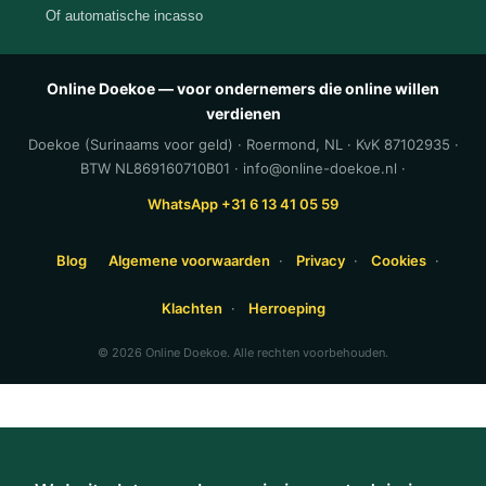
Of automatische incasso
Online Doekoe — voor ondernemers die online willen
verdienen
Doekoe (Surinaams voor geld) · Roermond, NL · KvK 87102935 ·
BTW NL869160710B01 · info@online-doekoe.nl ·
WhatsApp +31 6 13 41 05 59
Blog
Algemene voorwaarden
·
Privacy
·
Cookies
·
Klachten
·
Herroeping
© 2026 Online Doekoe. Alle rechten voorbehouden.