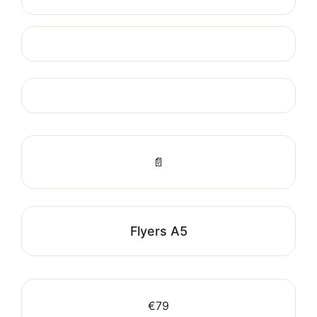
📄
Flyers A5
€79