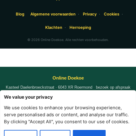
Blog
Algemene voorwaarden
·
Privacy
·
Cookies
·
Klachten
·
Herroeping
© 2026 Online Doekoe. Alle rechten voorbehouden.
Online Doekoe
Kasteel Daelenbroeckstraat · 6043 XR Roermond
·
bezoek op afspraak
KvK
87102935
|
|
We value your privacy
WhatsApp +31 6 1341 0559
nafi@online-doekoe.nl
We use cookies to enhance your browsing experience,
·
·
·
serve personalised ads or content, and analyse our traffic.
Privacy
Voorwaarden
Cookies
Contact
By clicking "Accept All", you consent to our use of cookies.