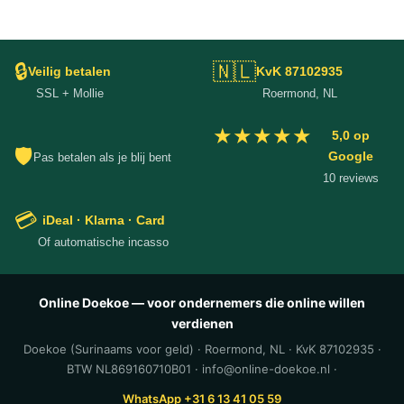
🔒
🇳🇱
Veilig betalen
KvK 87102935
SSL + Mollie
Roermond, NL
★★★★★
5,0 op
🛡
Google
Pas betalen als je blij bent
10 reviews
💳
iDeal · Klarna · Card
Of automatische incasso
Online Doekoe — voor ondernemers die online willen
verdienen
Doekoe (Surinaams voor geld) · Roermond, NL · KvK 87102935 ·
BTW NL869160710B01 · info@online-doekoe.nl ·
WhatsApp +31 6 13 41 05 59