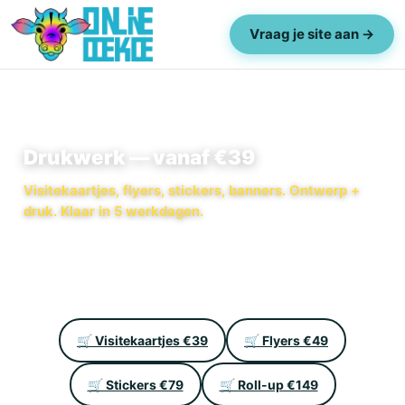
Vraag je site aan →
Drukwerk — vanaf €39
Visitekaartjes, flyers, stickers, banners. Ontwerp +
druk. Klaar in 5 werkdagen.
🛒 Visitekaartjes €39
🛒 Flyers €49
🛒 Stickers €79
🛒 Roll-up €149