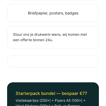
Briefpapier, posters, badges
Stuur ons je drukwerk-wens, wij komen met
een offerte binnen 24u.
Starterpack bundel — bespaar €77
Visitekaartjes (250×) + Flyers A5 (100×) +
Vinyl Stickers (100×) + Roll-up Banner.