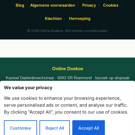
Blog
Algemene voorwaarden
·
Privacy
·
Cookies
·
Klachten
·
Herroeping
© 2026 Online Doekoe. Alle rechten voorbehouden.
Online Doekoe
Kasteel Daelenbroeckstraat · 6043 XR Roermond
·
bezoek op afspraak
KvK
87102935
|
|
We value your privacy
WhatsApp +31 6 1341 0559
nafi@online-doekoe.nl
We use cookies to enhance your browsing experience,
·
·
·
serve personalised ads or content, and analyse our traffic.
Privacy
Voorwaarden
Cookies
Contact
By clicking "Accept All", you consent to our use of cookies.
Customise
Reject All
Accept All
💬
📞
📝
WhatsApp
Bel
Aanvraag