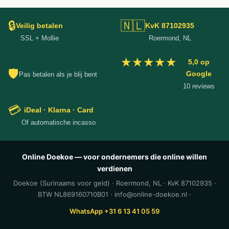
🔒
🇳🇱
Veilig betalen
KvK 87102935
SSL + Mollie
Roermond, NL
★★★★★
5,0 op
🛡
Google
Pas betalen als je blij bent
10 reviews
💳
iDeal · Klarna · Card
Of automatische incasso
Online Doekoe — voor ondernemers die online willen
verdienen
Doekoe (Surinaams voor geld) · Roermond, NL · KvK 87102935 ·
BTW NL869160710B01 · info@online-doekoe.nl ·
WhatsApp +31 6 13 41 05 59