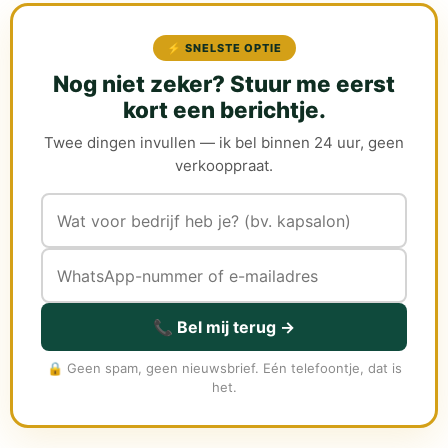
⚡ SNELSTE OPTIE
Nog niet zeker? Stuur me eerst
kort een berichtje.
Twee dingen invullen — ik bel binnen 24 uur, geen
verkooppraat.
📞 Bel mij terug →
🔒 Geen spam, geen nieuwsbrief. Eén telefoontje, dat is
het.