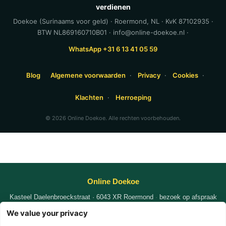
verdienen
Doekoe (Surinaams voor geld) · Roermond, NL · KvK 87102935 ·
BTW NL869160710B01 · info@online-doekoe.nl ·
WhatsApp +31 6 13 41 05 59
Blog
Algemene voorwaarden
·
Privacy
·
Cookies
·
Klachten
·
Herroeping
© 2026 Online Doekoe. Alle rechten voorbehouden.
Online Doekoe
Kasteel Daelenbroeckstraat · 6043 XR Roermond
·
bezoek op afspraak
KvK
87102935
|
|
We value your privacy
WhatsApp +31 6 1341 0559
nafi@online-doekoe.nl