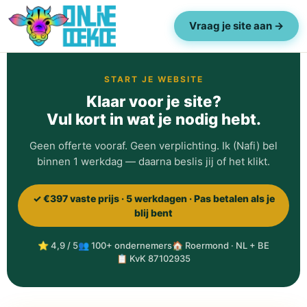
Vraag je site aan →
START JE WEBSITE
Klaar voor je site?
Vul kort in wat je nodig hebt.
Geen offerte vooraf. Geen verplichting. Ik (Nafi) bel
binnen 1 werkdag — daarna beslis jij of het klikt.
✓ €397 vaste prijs · 5 werkdagen · Pas betalen als je
blij bent
⭐ 4,9 / 5
👥 100+ ondernemers
🏠 Roermond · NL + BE
📋 KvK 87102935