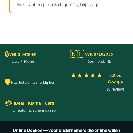
live staat én jij na 3 dagen "ja, blij" zegt.
🔒
🇳🇱
Veilig betalen
KvK 87102935
SSL + Mollie
Roermond, NL
★★★★★
5,0 op
🛡
Google
Pas betalen als je blij bent
10 reviews
💳
iDeal · Klarna · Card
Of automatische incasso
Online Doekoe — voor ondernemers die online willen