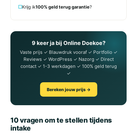
Krijg ik
100% geld terug garantie
?
9 keer ja bij Online Doekoe?
Vaste prijs ✓ Blauwdruk vooraf ✓ Portfolio ✓
Reviews ✓ WordPress ✓ Nazorg ✓ Direct
contact ✓ 1-3 werkdagen ✓ 100% geld terug
✓
Bereken jouw prijs →
10 vragen om te stellen tijdens
intake