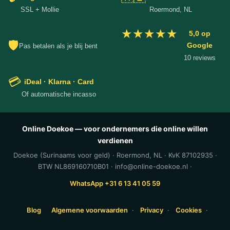
SSL + Mollie
Roermond, NL
★★★★★
5,0 op
🛡
Google
Pas betalen als je blij bent
10 reviews
💳
iDeal · Klarna · Card
Of automatische incasso
Online Doekoe — voor ondernemers die online willen
verdienen
Doekoe (Surinaams voor geld) · Roermond, NL · KvK 87102935 ·
BTW NL869160710B01 · info@online-doekoe.nl ·
WhatsApp +31 6 13 41 05 59
Blog
Algemene voorwaarden
·
Privacy
·
Cookies
·