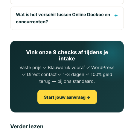
Wat is het verschil tussen Online Doekoe en
concurrenten?
Vink onze 9 checks af tijdens je
intake
Vaste prijs ✓ Blauwdruk vooraf ✓ WordPress
✓ Direct contact ✓ 1-3 dagen ✓ 100% geld
terug — bij ons standaard.
Start jouw aanvraag →
Verder lezen