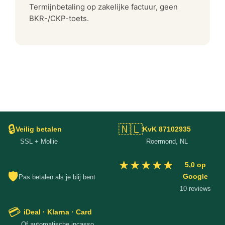
Termijnbetaling op zakelijke factuur, geen
BKR-/CKP-toets.
🔒
🇳🇱
Veilig betalen
KvK 87102935
SSL + Mollie
Roermond, NL
★★★★★
5,0 op
🛡
Google
Pas betalen als je blij bent
10 reviews
💳
iDeal · Klarna · Card
Of automatische incasso