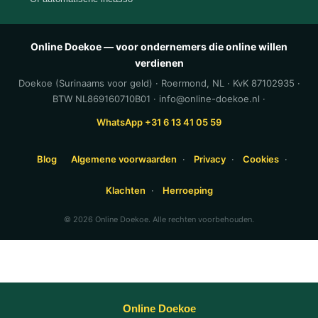
Online Doekoe — voor ondernemers die online willen
verdienen
Doekoe (Surinaams voor geld) · Roermond, NL · KvK 87102935 ·
BTW NL869160710B01 · info@online-doekoe.nl ·
WhatsApp +31 6 13 41 05 59
Blog
Algemene voorwaarden
·
Privacy
·
Cookies
·
Klachten
·
Herroeping
© 2026 Online Doekoe. Alle rechten voorbehouden.
Online Doekoe