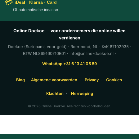
💳
iDeal · Klarna · Card
Of automatische incasso
Online Doekoe — voor ondernemers die online willen
verdienen
Doekoe (Surinaams voor geld) · Roermond, NL · KvK 87102935 ·
BTW NL869160710B01 · info@online-doekoe.nl ·
WhatsApp +31 6 13 41 05 59
Blog
Algemene voorwaarden
·
Privacy
·
Cookies
·
Klachten
·
Herroeping
© 2026 Online Doekoe. Alle rechten voorbehouden.