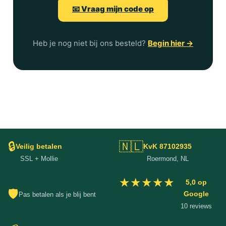
📧 Vraag mijn code op
Heb je nog niet bij ons besteld?
Begin hier →
🔒
🇳🇱
Veilig betalen
KvK 87102935
SSL + Mollie
Roermond, NL
★★★★★
5,0 op
🛡
Google
Pas betalen als je blij bent
10 reviews