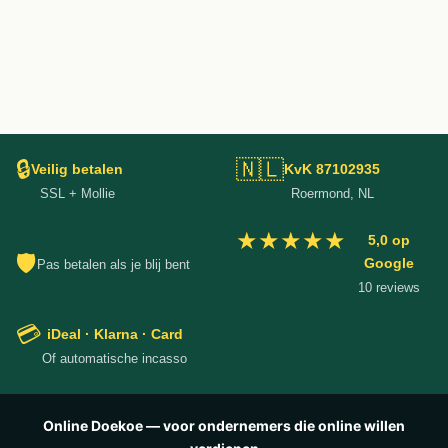
🔒
🇳🇱
Veilig betalen
KvK 87102935
SSL + Mollie
Roermond, NL
★★★★★
5,0 op
🛡
Google
Pas betalen als je blij bent
10 reviews
💳
iDeal · Klarna · Card
Of automatische incasso
Online Doekoe — voor ondernemers die online willen