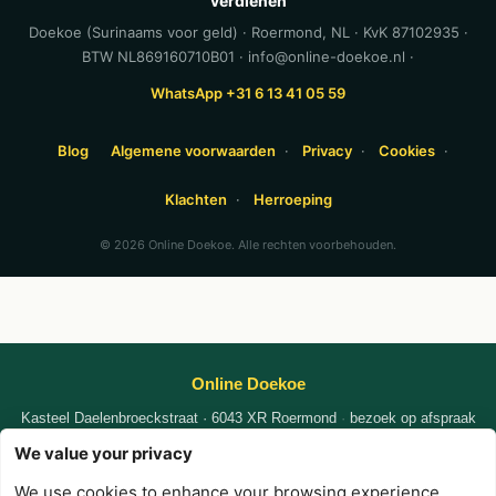
verdienen
Doekoe (Surinaams voor geld) · Roermond, NL · KvK 87102935 ·
BTW NL869160710B01 · info@online-doekoe.nl ·
WhatsApp +31 6 13 41 05 59
Blog
Algemene voorwaarden
·
Privacy
·
Cookies
·
Klachten
·
Herroeping
© 2026 Online Doekoe. Alle rechten voorbehouden.
Online Doekoe
Kasteel Daelenbroeckstraat · 6043 XR Roermond
·
bezoek op afspraak
KvK
87102935
|
|
We value your privacy
WhatsApp +31 6 1341 0559
nafi@online-doekoe.nl
We use cookies to enhance your browsing experience,