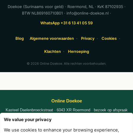
Doekoe (Surinaams voor geld) · Roermond, NL · KvK 87102935 ·
BTW NL869160710B01 · info@online-doekoe.nl ·
WhatsApp +31 6 13 41 05 59
Blog
Algemene voorwaarden
·
Privacy
·
Cookies
·
Klachten
·
Herroeping
© 2026 Online Doekoe. Alle rechten voorbehouden.
Online Doekoe
Kasteel Daelenbroeckstraat · 6043 XR Roermond
·
bezoek op afspraak
KvK
87102935
|
|
We value your privacy
WhatsApp +31 6 1341 0559
nafi@online-doekoe.nl
We use cookies to enhance your browsing experience,