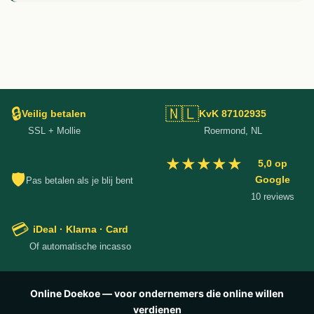
🔒
🇳🇱
Veilig betalen
KvK 87102935
SSL + Mollie
Roermond, NL
★★★★★
5,0 op
🛡
Google
Pas betalen als je blij bent
10 reviews
💳
iDeal · Klarna · Card
Of automatische incasso
Online Doekoe — voor ondernemers die online willen
verdienen